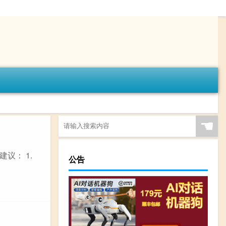
☚
议： 1.
公告