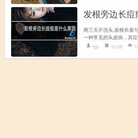
发根旁边长痘
两三天不洗头,发根长着
一种常见的头皮病，其症
fgp
12-08
7