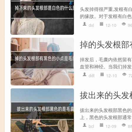
头发掉得很严重,发根有白
的缘故。对于发根有白色
dxl
12-10
9
掉的头发根部
掉发后，毛囊内依然留有
血管和神经。当我们掉发
ddt
12-10
7
拔出来的头发
拔出来的头发根部黑色的
上，黑色的头发根部通常
bcl
12-09
8