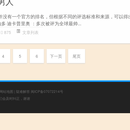
男人
”并没有一个官方的排名，但根据不同的评选标准和来源，可以得
纳多·迪卡普里奥 ：多次被评为全球最帅...
875
文章列表
4
5
6
下一页
尾页
网站地图
|
疑难解答
闽ICP备07072214号
，我们会及时纠正，谢谢