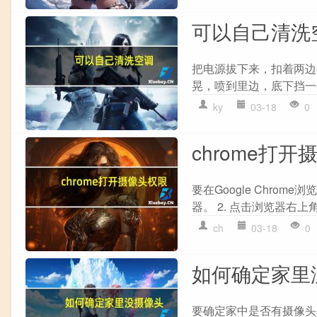
可以自己清洗
把电源拔下来，扣着两边
晃，喷到里边，底下挡一
ky
03-18
0
chrome打
要在Google Chrom
器。 2. 点击浏览器右上
ch
03-18
0
如何确定家里
要确定家中是否有摄像头，