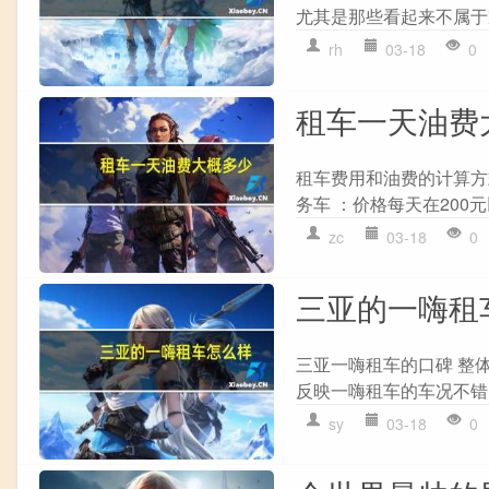
尤其是那些看起来不属于家
rh
03-18
0
租车一天油费
租车费用和油费的计算方式如
务车 ：价格每天在200元
zc
03-18
0
三亚的一嗨租
三亚一嗨租车的口碑 整体
反映一嗨租车的车况不错
sy
03-18
0