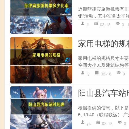
近期菲律宾旅游机票有非
销”活动，其中宿务太平洋航
fl
03-18
0
家用电梯的规
家用电梯的规格尺寸主要
空间大小以及建筑结构等
jy
03-18
0
阳山县汽车站
根据提供的信息，以下是阳
5, 13:40（联程联运） 广州花
ys
03-18
0