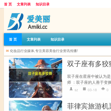
首 页
文章列表
知识目录
首 页
文章列表
知识目录
✉
化妆品行业媒体,专注美容美妆行业资讯传播!
双子座有多狡
双子座在星座中被认为是
师 ：双子座的人善于变换
sz
03-18
0
菲律宾旅游机