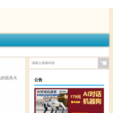
☚
化的面具大
公告