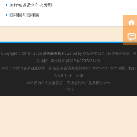
怎样知道适合什么发型
颐和园与颐和园
Copyright © 2012 - 2026
爱美丽美妆
Powered by
网站分类目录
|
精选推荐文章
|
网
站地图
|
疑难解答
闽ICP备07072214号
声明：本站内容来自互联网，如信息有错误可发邮件到f_fb#foxmail.com说明，我们
会及时纠正，谢谢
本站仅为个人兴趣爱好，不接盈利性广告及商业合作
小男孩