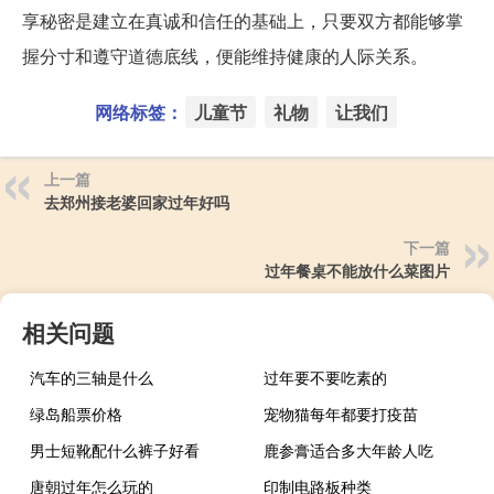
享秘密是建立在真诚和信任的基础上，只要双方都能够掌
握分寸和遵守道德底线，便能维持健康的人际关系。
网络标签：
儿童节
礼物
让我们
上一篇
去郑州接老婆回家过年好吗
下一篇
过年餐桌不能放什么菜图片
相关问题
汽车的三轴是什么
过年要不要吃素的
绿岛船票价格
宠物猫每年都要打疫苗
男士短靴配什么裤子好看
鹿参膏适合多大年龄人吃
唐朝过年怎么玩的
印制电路板种类