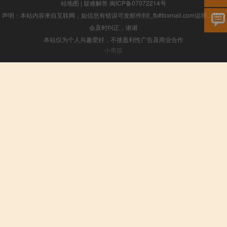
站地图
|
疑难解答
闽ICP备07072214号
声明：本站内容来自互联网，如信息有错误可发邮件到f_fb#foxmail.com说明，我们
会及时纠正，谢谢
本站仅为个人兴趣爱好，不接盈利性广告及商业合作
小男孩