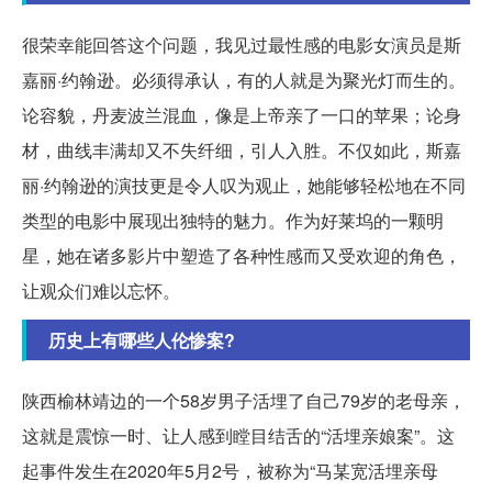
很荣幸能回答这个问题，我见过最性感的电影女演员是斯
嘉丽·约翰逊。必须得承认，有的人就是为聚光灯而生的。
论容貌，丹麦波兰混血，像是上帝亲了一口的苹果；论身
材，曲线丰满却又不失纤细，引人入胜。不仅如此，斯嘉
丽·约翰逊的演技更是令人叹为观止，她能够轻松地在不同
类型的电影中展现出独特的魅力。作为好莱坞的一颗明
星，她在诸多影片中塑造了各种性感而又受欢迎的角色，
让观众们难以忘怀。
历史上有哪些人伦惨案?
陕西榆林靖边的一个58岁男子活埋了自己79岁的老母亲，
这就是震惊一时、让人感到瞠目结舌的“活埋亲娘案”。这
起事件发生在2020年5月2号，被称为“马某宽活埋亲母