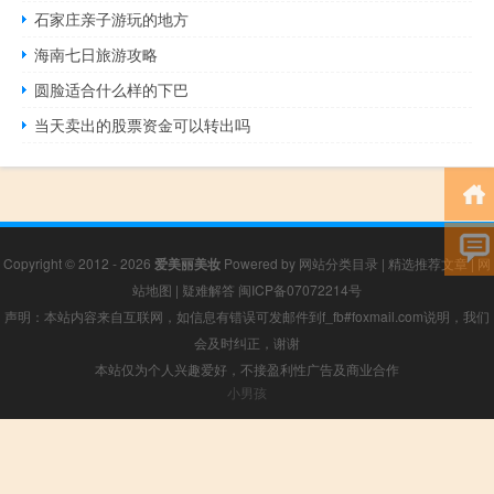
石家庄亲子游玩的地方
海南七日旅游攻略
圆脸适合什么样的下巴
当天卖出的股票资金可以转出吗
Copyright © 2012 - 2026
爱美丽美妆
Powered by
网站分类目录
|
精选推荐文章
|
网
站地图
|
疑难解答
闽ICP备07072214号
声明：本站内容来自互联网，如信息有错误可发邮件到f_fb#foxmail.com说明，我们
会及时纠正，谢谢
本站仅为个人兴趣爱好，不接盈利性广告及商业合作
小男孩