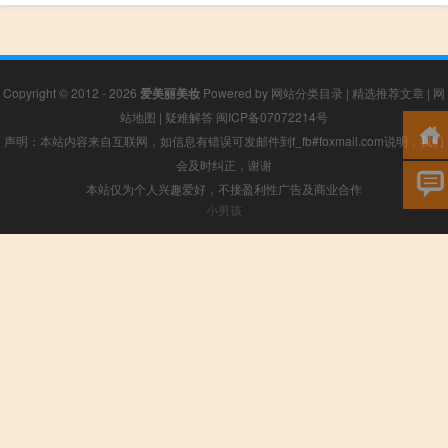
Copyright © 2012 - 2026
爱美丽美妆
Powered by
网站分类目录
|
精选推荐文章
|
网
站地图
|
疑难解答
闽ICP备07072214号
声明：本站内容来自互联网，如信息有错误可发邮件到f_fb#foxmail.com说明，我们
会及时纠正，谢谢
本站仅为个人兴趣爱好，不接盈利性广告及商业合作
小男孩