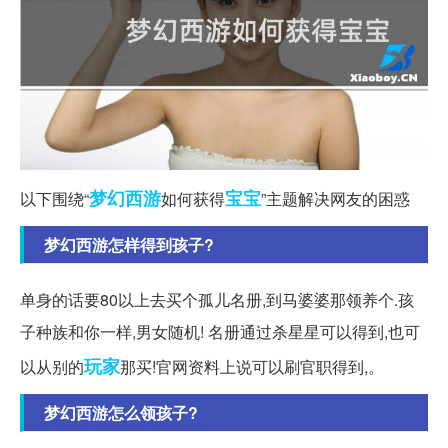
梦幻西游
宝宝
以下围绕“
如何获得
”主题解决网友的困惑
梦幻西游怎样得到孩子?
单身的话要80以上去买个孤儿名册,到马婆婆那领养个.孩
子种族和你一样,男女随机! 名册通过杀星星可以得到,也可
玩家
以从别的
那买!官网资料上说可以刷官职得到,。
梦幻西游怎么领孩子?