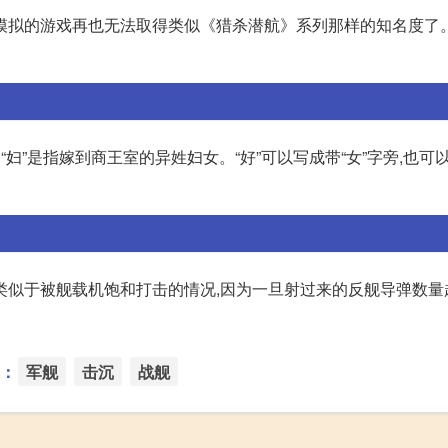
拟的游戏再也无法取得类似《猎杀潜航》系列那样的知名度了。 
“妇”是指嫁到商王室的异姓妇女。“好”可以写成带“女”字旁,也可
类似于被舰载机饱和打击的情况,因为一旦射过来的反舰导弹数量
：
军舰
击沉
战舰