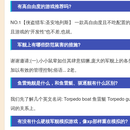
有高自由度的游戏推荐吗?
NO.1【侠盗猎车:圣安地列斯】 一款高自由度且不吃配
且游戏的“开发性”也不差,也就。
军舰上有哪些防范鼠害的措施?
谢谢邀请;(一),小小鼠辈如任其肆意猖獗,庞大的军舰上的
加以有效的管理控制;俗语... 2老。
鱼雷炮舰是什么，和鱼雷艇、驱逐舰有什么区别?
我们先了解几个英文名词: Torpedo boat 鱼雷艇 Torpedo gun
词的关系上。
有没有什么硬核军舰模拟游戏，像xp那样重在模拟的?