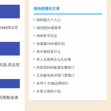
猜你想看的文章
颐和园几个入口
1942年2月
滋润型bb霜推荐
狗狗客车托运
涂素颜与bb霜区别
原木素材是什么
男人马尾辫怎么扎好看
武器,而且世
到鼓浪屿的船票在哪里订
正佳极地海洋馆门票预订
全球十大t恤品牌排行
女装大佬的小说
击沉商船或者