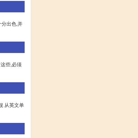
分出色,并
这些,必须
驱逐舰 从英文单