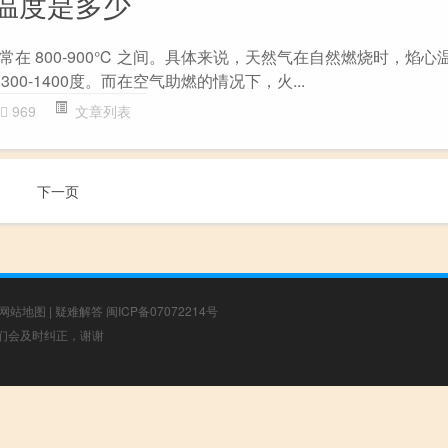
温度是多少
在 800-900℃ 之间。具体来说，天然气在自然燃烧时，焰心温
300-1400度。而在空气助燃的情况下，火...
969
文章列表
下一页
网站地图
|
疑难解答
闽ICP备07072214号
，我们会及时纠正，谢谢