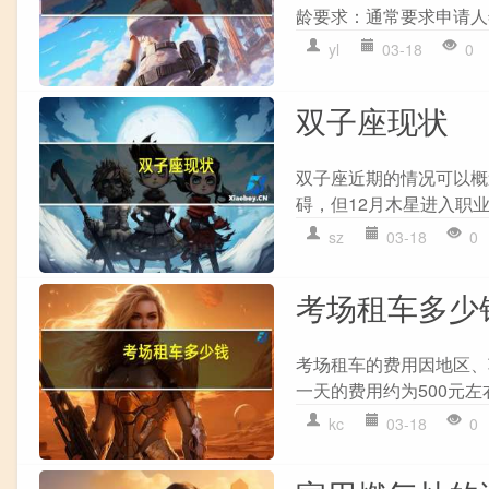
龄要求：通常要求申请人年
yl
03-18
0
双子座现状
双子座近期的情况可以概
碍，但12月木星进入职业
sz
03-18
0
考场租车多少
考场租车的费用因地区、
一天的费用约为500元左
kc
03-18
0