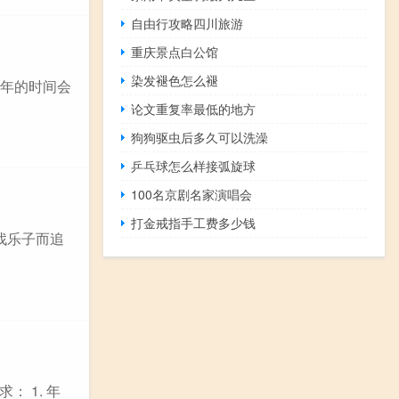
自由行攻略四川旅游
重庆景点白公馆
染发褪色怎么褪
老年的时间会
论文重复率最低的地方
狗狗驱虫后多久可以洗澡
乒乓球怎么样接弧旋球
100名京剧名家演唱会
打金戒指手工费多少钱
找乐子而追
 1. 年