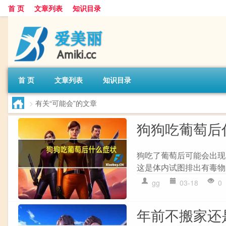
首 页
文章列表
知识目录
首 页
文章列表
知识目录
>
有关“可能会”的文章
狗狗吃葡萄后
狗吃了葡萄后可能会出现
这是体内试图排出有毒物质的
gg
03-18
0
年前不搬家还