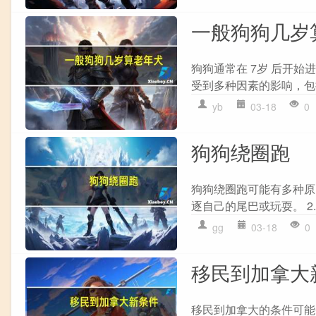
一般狗狗几岁
狗狗通常在 7岁 后开
受到多种因素的影响，包
yb
03-18
0
狗狗绕圈跑
狗狗绕圈跑可能有多种原
逐自己的尾巴或玩耍。 2.
gg
03-18
0
移民到加拿大
移民到加拿大的条件可能