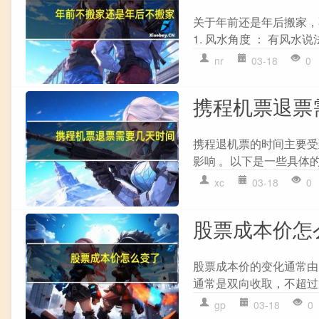
关于年前还是年后搬家，
1. 风水角度 ： 有风水
nr
03-18
0
携程机票退票
携程退机票的时间主要受
影响 。以下是一些具体的退
xc
03-18
0
股票成本价怎
股票成本价的变化通常由以
通常是双向收取，不超过成
gp
03-18
0