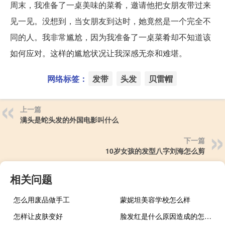
周末，我准备了一桌美味的菜肴，邀请他把女朋友带过来
见一见。没想到，当女朋友到达时，她竟然是一个完全不
同的人。我非常尴尬，因为我准备了一桌菜肴却不知道该
如何应对。这样的尴尬状况让我深感无奈和难堪。
网络标签：
发带
头发
贝雷帽
上一篇
满头是蛇头发的外国电影叫什么
下一篇
10岁女孩的发型八字刘海怎么剪
相关问题
怎么用废品做手工
蒙妮坦美容学校怎么样
怎样让皮肤变好
脸发红是什么原因造成的怎么解决