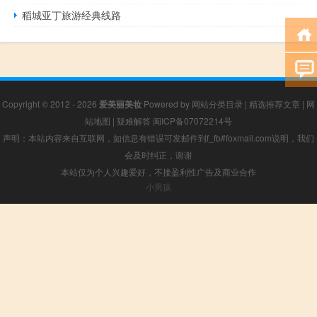
稻城亚丁旅游经典线路
Copyright © 2012 - 2026
爱美丽美妆
Powered by
网站分类目录
|
精选推荐文章
|
网
站地图
|
疑难解答
闽ICP备07072214号
声明：本站内容来自互联网，如信息有错误可发邮件到f_fb#foxmail.com说明，我们
会及时纠正，谢谢
本站仅为个人兴趣爱好，不接盈利性广告及商业合作
小男孩