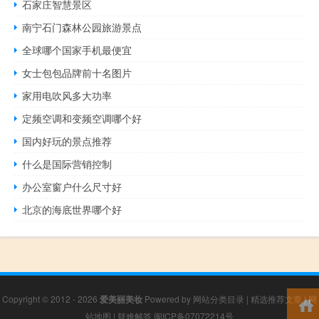
石家庄智慧景区
南宁石门森林公园旅游景点
全球哪个国家手机最便宜
女士包包品牌前十名图片
家用电吹风多大功率
定频空调和变频空调哪个好
国内好玩的景点推荐
什么是国际营销控制
办公室窗户什么尺寸好
北京的海底世界哪个好
Copyright © 2012 - 2026
爱美丽美妆
Powered by
网站分类目录
|
精选推荐文章
|
网
站地图
|
疑难解答
闽ICP备07072214号