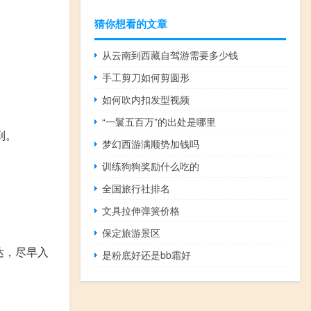
猜你想看的文章
从云南到西藏自驾游需要多少钱
手工剪刀如何剪圆形
如何吹内扣发型视频
“一鬟五百万”的出处是哪里
到。
梦幻西游满顺势加钱吗
训练狗狗奖励什么吃的
全国旅行社排名
文具拉伸弹簧价格
保定旅游景区
达，尽早入
是粉底好还是bb霜好