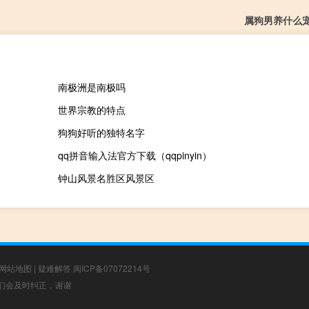
属狗男养什么
南极洲是南极吗
世界宗教的特点
狗狗好听的独特名字
qq拼音输入法官方下载（qqpinyin）
钟山风景名胜区风景区
网站地图
|
疑难解答
闽ICP备07072214号
，我们会及时纠正，谢谢