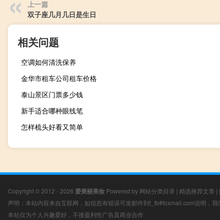
上一篇
双子座几月几日是生日
相关问题
空调如何清洗保养
金华市租车公司租车价格
泰山景区门票多少钱
新手适合哪种眼线笔
怎样梳头好看又简单
Copyright © 2012 - 2026
爱美丽美妆
Powered by
网站分类目录
|
精选推荐文章
|
声明：本站内容来自互联网，如信息有错误可发邮件到f_fb#foxmail.com说明
本站仅为个人兴趣爱好，不接盈利性广告及商业合作