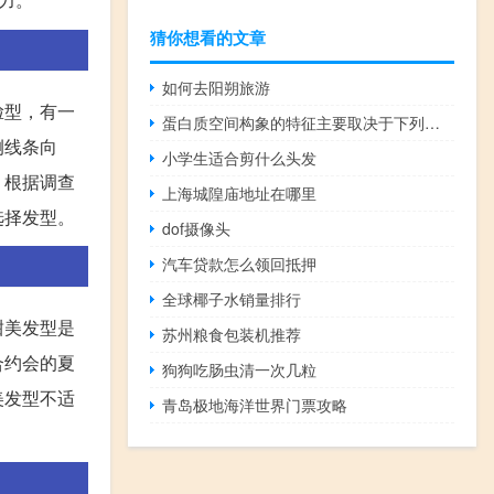
猜你想看的文章
如何去阳朔旅游
脸型，有一
蛋白质空间构象的特征主要取决于下列哪一项？
侧线条向
小学生适合剪什么头发
。根据调查
上海城隍庙地址在哪里
选择发型。
dof摄像头
汽车贷款怎么领回抵押
全球椰子水销量排行
甜美发型是
苏州粮食包装机推荐
合约会的夏
狗狗吃肠虫清一次几粒
美发型不适
青岛极地海洋世界门票攻略