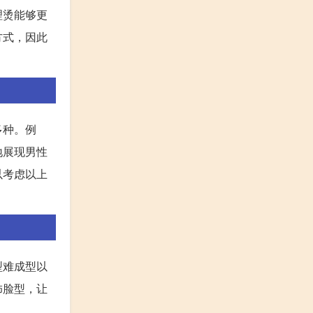
理烫能够更
方式，因此
多种。例
地展现男性
以考虑以上
型难成型以
饰脸型，让