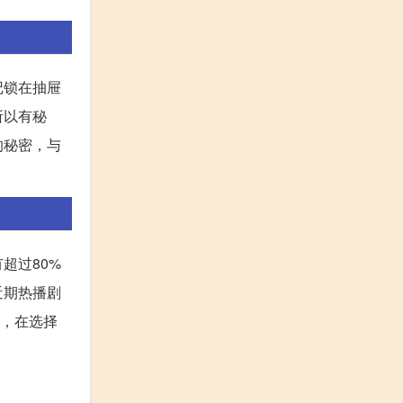
记锁在抽屉
所以有秘
的秘密，与
超过80%
近期热播剧
此，在选择