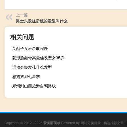
上一篇
男士头发往后梳的发型叫什么
相关问题
英烈子女班录取程序
菱形脸颧骨高最佳发型女35岁
运动会短发扎什么发型
恩施旅游七星寨
郑州到山西旅游自驾路线
Copyright © 2012 - 2026
爱美丽美妆
Powered by
网站分类目录
|
精选推荐文章
|