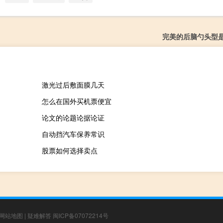
完美的后脑勺头型
激光过后敷面膜几天
怎么在国外买机票便宜
论文的论题论据论证
自动挡汽车保养常识
股票如何选择卖点
网站地图
|
疑难解答
闽ICP备07072214号