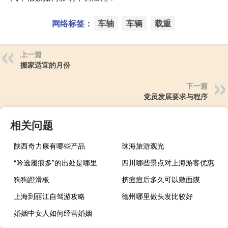
网络标签：
车轴
车辆
载重
上一篇
搬家适宜的月份
下一篇
党员发展要求与程序
相关问题
陕西奇力康有哪些产品
珠海旅游观光
“吟遶履痕多”的出处是哪里
四川哪些景点对上海游客优惠
狗狗蹬滑板
挤痘痘后多久可以敷面膜
上海到丽江自驾游攻略
德州哪里做头发比较好
婚姻中女人如何经营婚姻