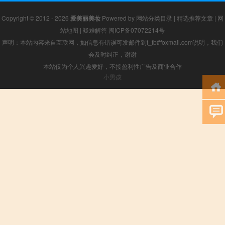
Copyright © 2012 - 2026
爱美丽美妆
Powered by
网站分类目录
|
精选推荐文章
|
网
站地图
|
疑难解答
闽ICP备07072214号
声明：本站内容来自互联网，如信息有错误可发邮件到f_fb#foxmail.com说明，我们
会及时纠正，谢谢
本站仅为个人兴趣爱好，不接盈利性广告及商业合作
小男孩