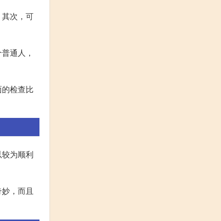
。其次，可
个普通人，
面的检查比
以较为顺利
奇妙，而且