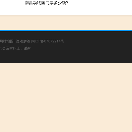
南昌动物园门票多少钱?
网站地图
|
疑难解答
闽ICP备07072214号
，我们会及时纠正，谢谢