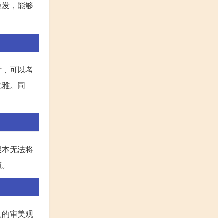
短发，能够
时，可以考
优雅。同
根本无法将
顺。
人的审美观