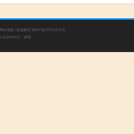
网站地图
|
疑难解答
闽ICP备07072214号
，我们会及时纠正，谢谢