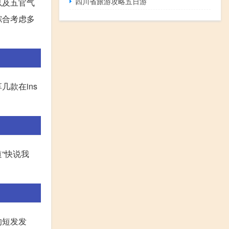
四川省旅游攻略五日游
以及五官气
综合考虑多
款在ins
“快说我
的短发发