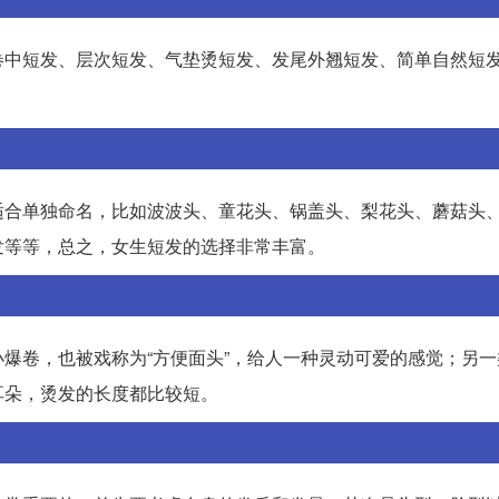
卷中短发、层次短发、气垫烫短发、发尾外翘短发、简单自然短
适合单独命名，比如波波头、童花头、锅盖头、梨花头、蘑菇头
发等等，总之，女生短发的选择非常丰富。
爆卷，也被戏称为“方便面头”，给人一种灵动可爱的感觉；另一
耳朵，烫发的长度都比较短。