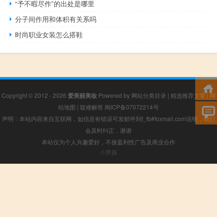
“予不暇尽作”的出处是哪里
分子间作用和体积有关系吗
时尚职业女装怎么搭鞋
Copyright © 2012 - 2026
爱美丽美妆
Powered by
网站分类目录
|
精选推荐文章
|
网
站地图
|
疑难解答
闽ICP备07072214号
声明：本站内容来自互联网，如信息有错误可发邮件到f_fb#foxmail.com说明，我们
会及时纠正，谢谢
本站仅为个人兴趣爱好，不接盈利性广告及商业合作
小男孩