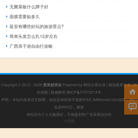
无菌菜板什么牌子好
面膜需要贴多久
延安有哪些好玩的旅游景点?
简单头发怎么扎12岁左右
广西亲子游自由行攻略
Copyright © 2012 - 2026
爱美丽美妆
Powered by
网站分类目录
|
精选推荐文章
|
网
站地图
|
疑难解答
闽ICP备07072214号
声明：本站内容来自互联网，如信息有错误可发邮件到f_fb#foxmail.com说明，我们
会及时纠正，谢谢
本站仅为个人兴趣爱好，不接盈利性广告及商业合作
小男孩