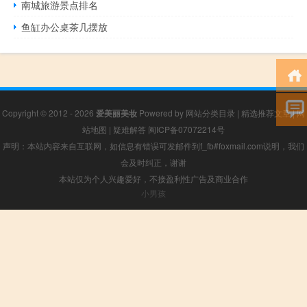
南城旅游景点排名
鱼缸办公桌茶几摆放
Copyright © 2012 - 2026
爱美丽美妆
Powered by
网站分类目录
|
精选推荐文章
|
网
站地图
|
疑难解答
闽ICP备07072214号
声明：本站内容来自互联网，如信息有错误可发邮件到f_fb#foxmail.com说明，我们
会及时纠正，谢谢
本站仅为个人兴趣爱好，不接盈利性广告及商业合作
小男孩