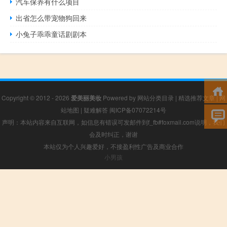
汽车保养有什么项目
出省怎么带宠物狗回来
小兔子乖乖童话剧剧本
Copyright © 2012 - 2026
爱美丽美妆
Powered by
网站分类目录
|
精选推荐文章
|
网
站地图
|
疑难解答
闽ICP备07072214号
声明：本站内容来自互联网，如信息有错误可发邮件到f_fb#foxmail.com说明，我们
会及时纠正，谢谢
本站仅为个人兴趣爱好，不接盈利性广告及商业合作
小男孩