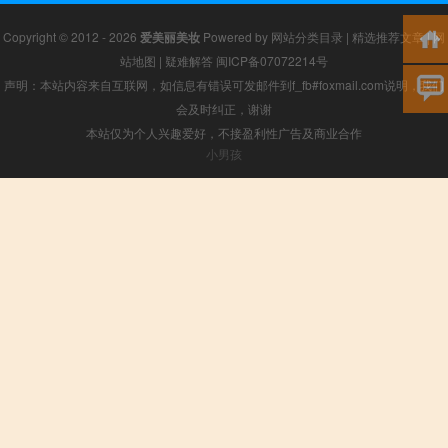
Copyright © 2012 - 2026
爱美丽美妆
Powered by
网站分类目录
|
精选推荐文章
|
网
站地图
|
疑难解答
闽ICP备07072214号
声明：本站内容来自互联网，如信息有错误可发邮件到f_fb#foxmail.com说明，我们
会及时纠正，谢谢
本站仅为个人兴趣爱好，不接盈利性广告及商业合作
小男孩