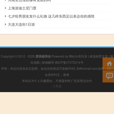
上海游迪士尼门票
七夕给男朋友发什么礼物 这几样东西足以表达你的感情
大连大连街1日游
Copyright © 2012 - 2026
爱美丽美妆
Powered by
网站分类目录
|
精选推荐文章
|
网
站地图
|
疑难解答
闽ICP备07072214号
声明：本站内容来自互联网，如信息有错误可发邮件到f_fb#foxmail.com说明，我们
会及时纠正，谢谢
本站仅为个人兴趣爱好，不接盈利性广告及商业合作
小男孩