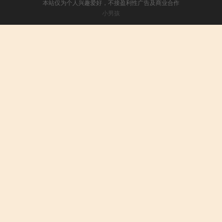
本站仅为个人兴趣爱好，不接盈利性广告及商业合作
小男孩