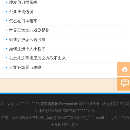
理发剪刀很贵吗
台儿庄周边游
怎么在日本租车
世界三大古老戏剧是指
短线炒股怎么选股票
如何注册个人小程序
头发扎进手指里怎么办取不出来
三亚必游景点攻略
Copyright © 2012 - 2026
爱美丽美妆
Powered by
网站分类目录
|
精选推荐文章
|
网
站地图
|
疑难解答
闽ICP备07072214号
声明：本站内容来自互联网，如信息有错误可发邮件到f_fb#foxmail.com说明，我们
会及时纠正，谢谢