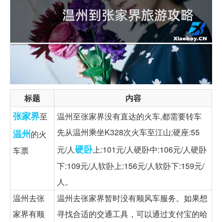
标题
内容
张家界
至
温州至张家界没有直达的火车,都需要转车
先从温州乘坐K328次火车至江山;硬座:55
温州
的火
硬卧
元/人
上:101元/人硬卧中:106元/人硬卧
车票
下:109元/人软卧上:156元/人软卧下:159元/
人。
温州去张
温州去张家界暂时没有顺风车服务。如果想
家界有顺
寻找合适的交通工具，可以通过支付宝的哈