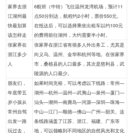
家界去浙
6航班（中转）飞往温州龙湾机场，预计11
江湖州最
点50分到达，航程约2小时，票价550元。
快最划算
在抵达后，可以选择乘坐出租车以约100元
该怎样走
的费用前往湖州，大约需要半小时。
张家界在
张家界在浙江省有很多人外出务工，尤其是
浙江多少
向义乌、温州、金华和杭州等地。在张家界
人
市，桑植县的人口最多，其次是慈利县，武
陵源的人口最少。
朋友们，
如果时间充裕，可以考虑以下线路：常州—
年底带五
湖州—杭州—温州—武夷山—泉州—厦门—
岁小孩从
汕头—潮州—南麂岛—河源—深圳—珠海—
常州自驾
中山—江门—顺德—佛山—广州—韶关。这
出发一路
条线路涵盖了江苏、浙江、福建、广东等
玩过去，
地，可以领略到不同地区的自然风光和文化