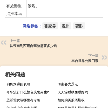
有旅游重
景观。
点推荐吗
网络标签：
张家界
温州
硬卧
上一篇
从云南到西藏自驾游需要多少钱
下一篇
丰台世界公园门票
相关问题
狗狗烦躁的表现
海南各大景点
今年流行什么颜色头发男生2022
天天涂睡眠面膜好吗
恩派雅女装哪里有专柜
如何购买股票期权
怎么搜论文发表在哪
奢侈品牌男鞋排行榜前十名