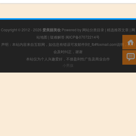
Copyright © 2012 - 2026
爱美丽美妆
Powered by
网站分类目录
|
精选推荐文章
|
网
站地图
|
疑难解答
闽ICP备07072214号
声明：本站内容来自互联网，如信息有错误可发邮件到f_fb#foxmail.com说明，我们
会及时纠正，谢谢
本站仅为个人兴趣爱好，不接盈利性广告及商业合作
小男孩