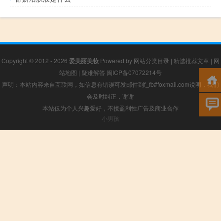
Copyright © 2012 - 2026
爱美丽美妆
Powered by
网站分类目录
|
精选推荐文章
|
网
站地图
|
疑难解答
闽ICP备07072214号
声明：本站内容来自互联网，如信息有错误可发邮件到f_fb#foxmail.com说明，我们
会及时纠正，谢谢
本站仅为个人兴趣爱好，不接盈利性广告及商业合作
小男孩