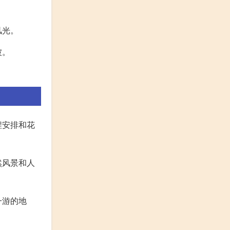
风光。
被。
程安排和花
然风景和人
一游的地