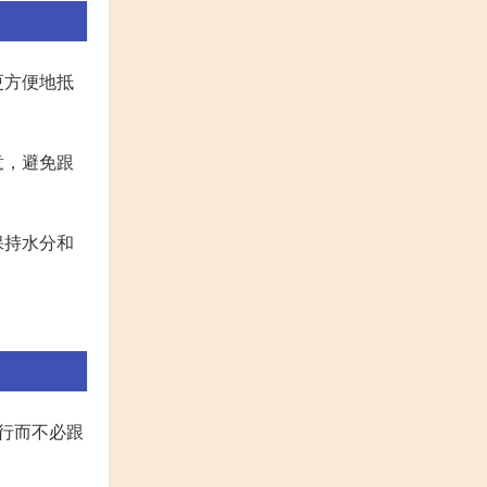
更方便地抵
意，避免跟
保持水分和
行而不必跟