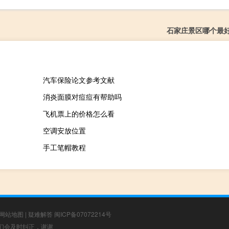
石家庄景区哪个最
汽车保险论文参考文献
消炎面膜对痘痘有帮助吗
飞机票上的价格怎么看
空调安放位置
手工笔帽教程
网站地图
|
疑难解答
闽ICP备07072214号
，我们会及时纠正，谢谢