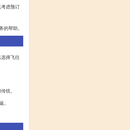
以考虑预订
务的帮助。
以选择飞往
和传统。
返。