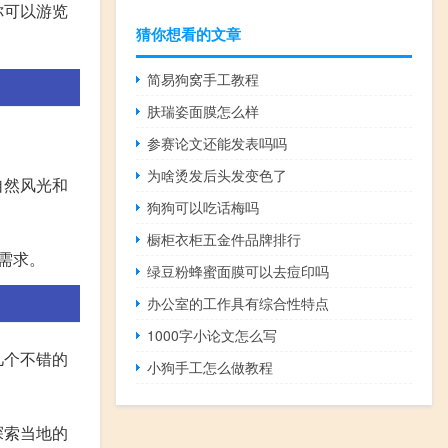
你可以游览
猜你想看的文章
简易狗窝手工教程
肤瑞姿面膜怎么样
参赛论文还能发表吗吗
为啥烫发后头发变色了
自然风光和
狗狗可以吃话梅吗
橱柜衣柜五金件品牌排行
需求。
绿豆粉蜂蜜面膜可以去痘印吗
办公室的工作具有综合性特点
1000字小论文怎么写
几个不错的
小狗手工怎么做教程
探索当地的