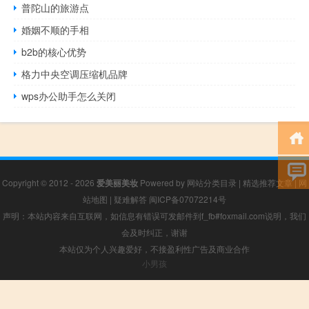
普陀山的旅游点
婚姻不顺的手相
b2b的核心优势
格力中央空调压缩机品牌
wps办公助手怎么关闭
Copyright © 2012 - 2026
爱美丽美妆
Powered by
网站分类目录
|
精选推荐文章
|
网
站地图
|
疑难解答
闽ICP备07072214号
声明：本站内容来自互联网，如信息有错误可发邮件到f_fb#foxmail.com说明，我们
会及时纠正，谢谢
本站仅为个人兴趣爱好，不接盈利性广告及商业合作
小男孩