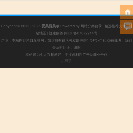
Copyright © 2012 - 2026
爱美丽美妆
Powered by
网站分类目录
|
精选推荐文章
|
网
站地图
|
疑难解答
闽ICP备07072214号
声明：本站内容来自互联网，如信息有错误可发邮件到f_fb#foxmail.com说明，我们
会及时纠正，谢谢
本站仅为个人兴趣爱好，不接盈利性广告及商业合作
小男孩