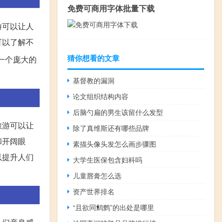
免费可商用字体批量下载
游可以让人
可以了解不
猜你想看的文章
一个庞大的
基督教的漏洞
论文组织结构内容
后脑勺扁的男生该留什么发型
旅游可以让
除了真维斯还有哪些品牌
和开阔眼
素描头像头发怎么画步骤图
以提升人们
大学生医保包含妇科吗
儿童唇膏怎么选
资产世界排名
“且欲同鹪鹩”的出处是哪里