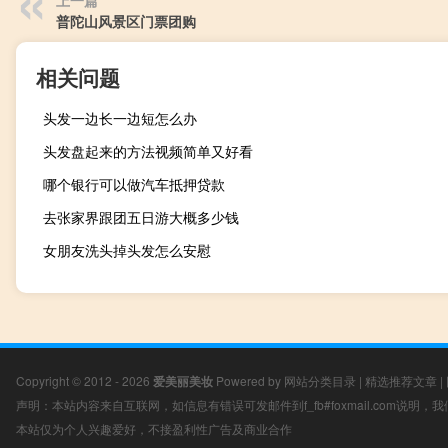
普陀山风景区门票团购
相关问题
头发一边长一边短怎么办
头发盘起来的方法视频简单又好看
哪个银行可以做汽车抵押贷款
去张家界跟团五日游大概多少钱
女朋友洗头掉头发怎么安慰
Copyright © 2012 - 2026
爱美丽美妆
Powered by
网站分类目录
|
精选推荐文章
|
声明：本站内容来自互联网，如信息有错误可发邮件到f_fb#foxmail.com说明
本站仅为个人兴趣爱好，不接盈利性广告及商业合作