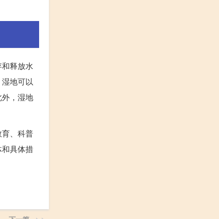
。
存和释放水
。湿地可以
此外，湿地
教育、科普
体和具体措
下一篇