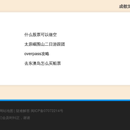
成都
什么股票可以做空
太原崛围山二日游跟团
overpass攻略
去东澳岛怎么买船票
网站地图
|
疑难解答
闽ICP备07072214号
，我们会及时纠正，谢谢