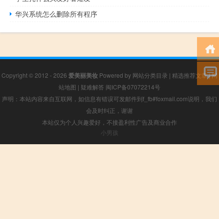
华兴系统怎么删除所有程序
Copyright © 2012 - 2026
爱美丽美妆
Powered by
网站分类目录
|
精选推荐文章
|
网
站地图
|
疑难解答
闽ICP备07072214号
声明：本站内容来自互联网，如信息有错误可发邮件到f_fb#foxmail.com说明，我们
会及时纠正，谢谢
本站仅为个人兴趣爱好，不接盈利性广告及商业合作
小男孩