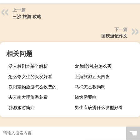
上一篇
三沙 旅游 攻略
下一篇
国庆游记作文
相关问题
活人桩剧本杀全解析
dnf婚纱礼包怎么买
怎么夸女生的头发好看
上海旅游五天四夜
汉阳宠物旅游怎么收费的
马桶怎么教狗狗
去云南大理旅游花费
烧烤需要啥
婺源旅游简介
男生应该烫什么发型好看
☚