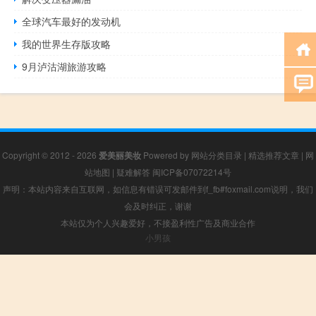
全球汽车最好的发动机
我的世界生存版攻略
9月泸沽湖旅游攻略
Copyright © 2012 - 2026
爱美丽美妆
Powered by
网站分类目录
|
精选推荐文章
|
网
站地图
|
疑难解答
闽ICP备07072214号
声明：本站内容来自互联网，如信息有错误可发邮件到f_fb#foxmail.com说明，我们
会及时纠正，谢谢
本站仅为个人兴趣爱好，不接盈利性广告及商业合作
小男孩