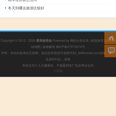
冬天到哪去旅游比较好
Copyright © 2012 - 2026
爱美丽美妆
Powered by
网站分类目录
|
精选推荐文章
|
网
站地图
|
疑难解答
闽ICP备07072214号
声明：本站内容来自互联网，如信息有错误可发邮件到f_fb#foxmail.com说明，我们
会及时纠正，谢谢
本站仅为个人兴趣爱好，不接盈利性广告及商业合作
小男孩