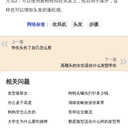
方法2：可以使用蜜粉轻拍在头发上，然后用手揉开，这
样也可以增加头发的蓬松感。
网络标签：
吹风机
头发
步骤
上一篇
学生头长了自己怎么剪
下一篇
高额头的女生适合什么发型学生
相关问题
发型最新女
狗狗去螨虫打针多少钱
办公桌子高度
湖南攻略旅游张家界
狗狗牙怎么长的
答辩论文概况
大学生为什么要吃烧烤
鹅蛋脸型适合什么样的发型男