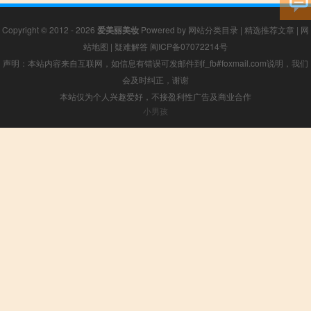
Copyright © 2012 - 2026
爱美丽美妆
Powered by
网站分类目录
|
精选推荐文章
|
网
站地图
|
疑难解答
闽ICP备07072214号
声明：本站内容来自互联网，如信息有错误可发邮件到f_fb#foxmail.com说明，我们
会及时纠正，谢谢
本站仅为个人兴趣爱好，不接盈利性广告及商业合作
小男孩