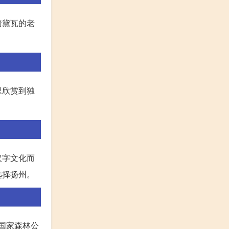
墙黛瓦的老
里欣赏到独
汉字文化而
选择扬州。
国家森林公