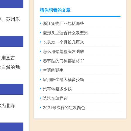
猜你想看的文章
寺、苏州乐
浙江宠物产业包括哪些
菱形头型适合什么发型男
长头发一个月长几厘米
怎么用铅笔盘头发图解
、甪直古
春节贴的门神都是将军
大自然的魅
空调的诞生
家用吸尘器大概多少钱
汽车转籍多少钱
选汽车怎样选
称为北寺
2021最流行的短发颜色