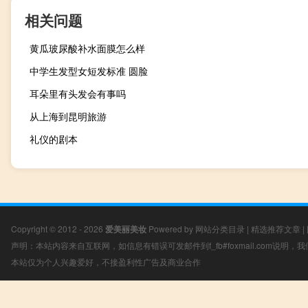
相关问题
黄瓜玻尿酸补水面膜怎么样
中学生发型女短发标准 圆脸
耳朵里有头发会有事吗
从上海到昆明旅游
礼仪的剧本
Copyright © 2012 - 2026
爱美丽美妆
Powered by
网站分类目录
|
精选推荐文章
|
声明：本站内容来自互联网，如信息有错误可发邮件到f_fb#foxmail.com说明
本站仅为个人兴趣爱好，不接盈利性广告及商业合作