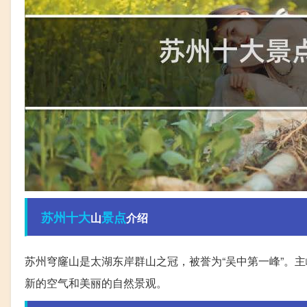
苏州
十大
景点
山
介绍
苏州穹窿山是太湖东岸群山之冠，被誉为“吴中第一峰”。主峰
新的空气和美丽的自然景观。