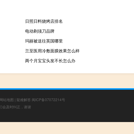
日照日料烧烤店排名
电动剃须刀品牌
玛丽被送往英国哪里
兰至医用冷敷面膜效果怎么样
两个月宝宝头发不长怎么办
网站地图
|
疑难解答
闽ICP备07072214号
，我们会及时纠正，谢谢