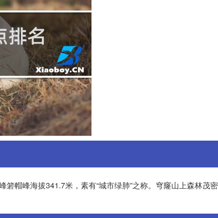
箬帽峰海拔341.7米，素有“城市绿肺”之称。穹窿山上森林茂