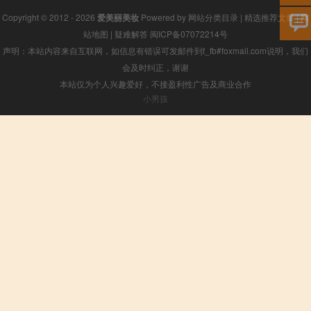
Copyright © 2012 - 2026
爱美丽美妆
Powered by
网站分类目录
|
精选推荐文章
|
网
站地图
|
疑难解答
闽ICP备07072214号
声明：本站内容来自互联网，如信息有错误可发邮件到f_fb#foxmail.com说明，我们
会及时纠正，谢谢
本站仅为个人兴趣爱好，不接盈利性广告及商业合作
小男孩