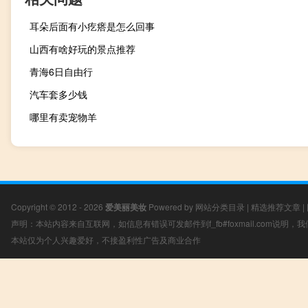
耳朵后面有小疙瘩是怎么回事
山西有啥好玩的景点推荐
青海6日自由行
汽车套多少钱
哪里有卖宠物羊
Copyright © 2012 - 2026
爱美丽美妆
Powered by
网站分类目录
|
精选推荐文章
|
声明：本站内容来自互联网，如信息有错误可发邮件到f_fb#foxmail.com说明
本站仅为个人兴趣爱好，不接盈利性广告及商业合作