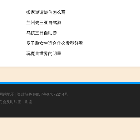
搬家邀请短信怎么写
兰州去三亚自驾游
乌镇三日自助游
瓜子脸女生适合什么发型好看
玩魔兽世界的明星
网站地图
|
疑难解答
闽ICP备07072214号
，我们会及时纠正，谢谢