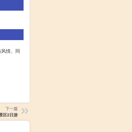
俗风情。同
下一篇
景区2日游