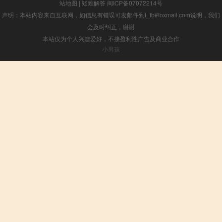
站地图
|
疑难解答
闽ICP备07072214号
声明：本站内容来自互联网，如信息有错误可发邮件到f_fb#foxmail.com说明，我们
会及时纠正，谢谢
本站仅为个人兴趣爱好，不接盈利性广告及商业合作
小男孩