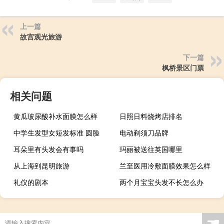
上一篇
故宫观光旅游
下一篇
枫桥景区门票
相关问题
黄瓜玻尿酸补水面膜怎么样
日照日料烧烤店排名
中学生发型女短发标准 圆脸
电动剃须刀品牌
耳朵里有头发会有事吗
玛丽被送往英国哪里
从上海到昆明旅游
兰至医用冷敷面膜效果怎么样
礼仪的剧本
两个月宝宝头发不长怎么办
☚