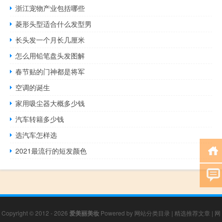
浙江宠物产业包括哪些
菱形头型适合什么发型男
长头发一个月长几厘米
怎么用铅笔盘头发图解
春节贴的门神都是将军
空调的诞生
家用吸尘器大概多少钱
汽车转籍多少钱
选汽车怎样选
2021最流行的短发颜色
Copyright © 2012 - 2026
爱美丽美妆
Powered by
网站分类目录
|
精选推荐文章
|
网