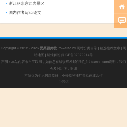
浙江丽水东西岩景区
国内作者写sci论文
Copyright © 2012 - 2026
爱美丽美妆
Powered by
网站分类目录
|
精选推荐文章
|
网
站地图
|
疑难解答
闽ICP备07072214号
声明：本站内容来自互联网，如信息有错误可发邮件到f_fb#foxmail.com说明，我们
会及时纠正，谢谢
本站仅为个人兴趣爱好，不接盈利性广告及商业合作
小男孩