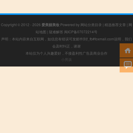
Copyright © 2012 - 2026
爱美丽美妆
Powered by
网站分类目录
|
精选推荐文章
|
网
站地图
|
疑难解答
闽ICP备07072214号
声明：本站内容来自互联网，如信息有错误可发邮件到f_fb#foxmail.com说明，我们
会及时纠正，谢谢
本站仅为个人兴趣爱好，不接盈利性广告及商业合作
小男孩