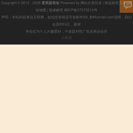
Copyright © 2012 - 2026
爱美丽美妆
Powered by
网站分类目录
|
精选推荐文章
|
网
站地图
|
疑难解答
闽ICP备07072214号
声明：本站内容来自互联网，如信息有错误可发邮件到f_fb#foxmail.com说明，我们
会及时纠正，谢谢
本站仅为个人兴趣爱好，不接盈利性广告及商业合作
小男孩