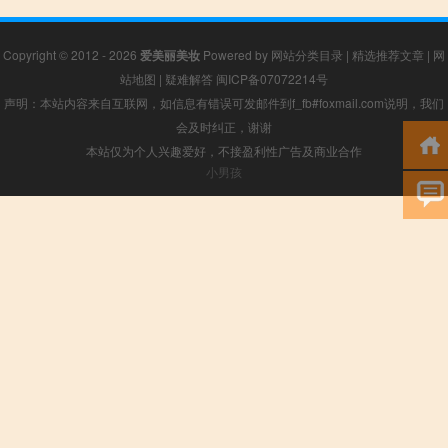
Copyright © 2012 - 2026
爱美丽美妆
Powered by
网站分类目录
|
精选推荐文章
|
网
站地图
|
疑难解答
闽ICP备07072214号
声明：本站内容来自互联网，如信息有错误可发邮件到f_fb#foxmail.com说明，我们
会及时纠正，谢谢
本站仅为个人兴趣爱好，不接盈利性广告及商业合作
小男孩