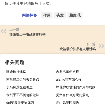
值，使其更好地服务于人类。
网络标签：
作用
头发
藏红花
上一篇
顶级瑞士手表品牌排行榜
下一篇
欧益霏护肤品有人用过吗
相关问题
珠峰旅行线路
吉奥汽车怎么样
南昌赣江边的著名景点
alamo租车怎么样
长岛风景区在哪里
蜂花护肤甘油的作用与功效
卡纸手工不倒翁的做法
扬州有什么好玩的景点
dnf契魔者宠物属强
赤山风景区周边