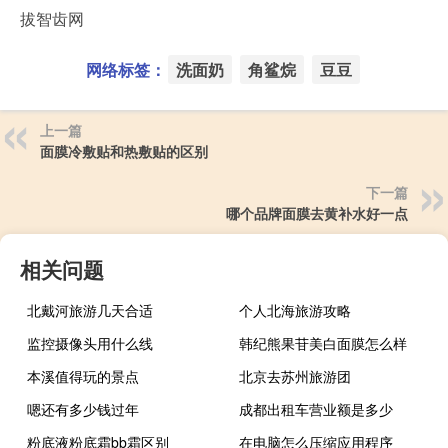
拔智齿网
网络标签：
洗面奶
角鲨烷
豆豆
上一篇
面膜冷敷贴和热敷贴的区别
下一篇
哪个品牌面膜去黄补水好一点
相关问题
北戴河旅游几天合适
个人北海旅游攻略
监控摄像头用什么线
韩纪熊果苷美白面膜怎么样
本溪值得玩的景点
北京去苏州旅游团
嗯还有多少钱过年
成都出租车营业额是多少
粉底液粉底霜bb霜区别
在电脑怎么压缩应用程序