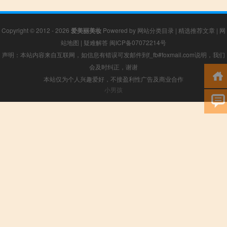
Copyright © 2012 - 2026
爱美丽美妆
Powered by
网站分类目录
|
精选推荐文章
|
网
站地图
|
疑难解答
闽ICP备07072214号
声明：本站内容来自互联网，如信息有错误可发邮件到f_fb#foxmail.com说明，我们
会及时纠正，谢谢
本站仅为个人兴趣爱好，不接盈利性广告及商业合作
小男孩