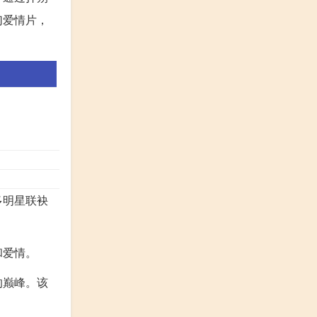
幻爱情片，
多明星联袂
和爱情。
的巅峰。该