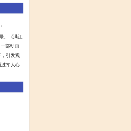
》。
景。《满江
是一部动画
事，引发观
通过扣人心