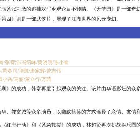
充满紧张刺激的追捕戏码令观众目不转睛。《天梦园》是一部奇
下第四》则是一部武侠片，展现了江湖世界的风云变幻。
周奇/张宥浩/冯绍峰/黄晓明/陈小春
/周冬雨/隋凯/唐家辉/曾志伟
凤小岳/马丽/黄立行/万茜
无期》的成功，韩寒再度引起观众的关注。该片由华语影坛的众
德华、郭富城等众多演员，以幽默搞笑的方式诠释了亲情、友情
品《红海行动》和《紧急救援》的成功，林超贤再次挑战娱乐圈