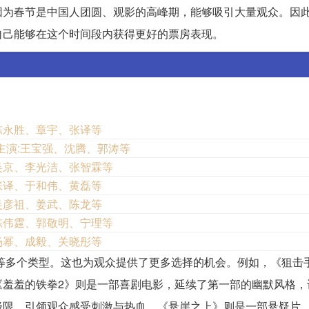
因为春节是中国人团圆、观影的高峰期，能够吸引大量观众。因
自己能够在这个时间段内获得更好的票房表现。
:陈永胜、章宇、张译等
 主演:王宝强、沈腾、郭涛等
演:吴京、李光洁、张智霖等
:张译、于和伟、黄磊等
:吴彦祖、姜武、陈龙等
演:陈伟霆、郭敬明、宁理等
:杨幂、成毅、关晓彤等
疑等多个类型。这也为观众提供了更多选择的机会。例如，《狙击
《羞羞的铁拳2》则是一部喜剧电影，延续了第一部的幽默风格，
极限，引领观众感受刺激与热血。《悬崖之上》则是一部悬疑片