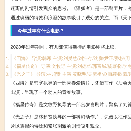
迷离的剧情引发观众的思考。《猎狐者》是一部警匪片，
通过瑰丽的特效和浪漫的故事吸引了观众的关注。而《天
今年过年有什么电影？
2023年过年期间，有几部值得期待的电影即将上映。
《四海》 导演:韩寒 主演:刘昊然/刘浩存/沈腾/尹正/乔杉/
《福星传奇》 导演:文牧野 主演:刘德华/郭富城/杨幂/陈学冬
《光之子》 导演:林超贤 主演:黄晓明/吴彦祖/赵丽颖/欧豪/
《四海》是韩寒执导的一部青春爱情片，凭借前作《后会
出演，呈现了一个动人的青春故事。
《福星传奇》是文牧野执导的一部贺岁喜剧片，聚集了刘
《光之子》是林超贤执导的一部科幻动作片，凭借以往作
片以震撼的特效和紧张刺激的剧情吸引观众。