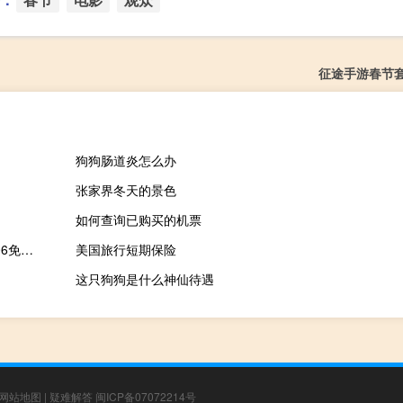
征途手游春节
狗狗肠道炎怎么办
张家界冬天的景色
如何查询已购买的机票
Excel2006免费完整版破解版 32位/64位 免激活密钥版（Excel2006免费完整版破解版 32位/64位 免激活密钥版功能简介）
美国旅行短期保险
这只狗狗是什么神仙待遇
网站地图
|
疑难解答
闽ICP备07072214号