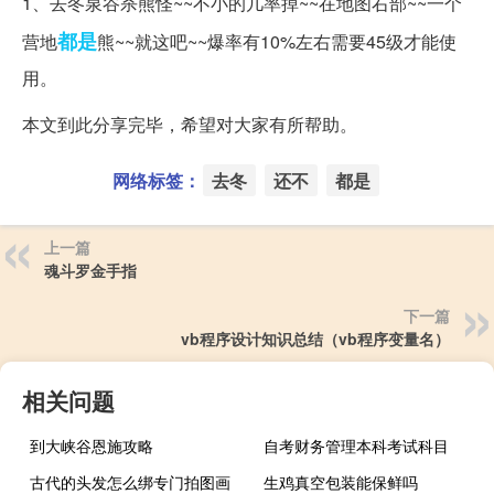
1、去冬泉谷杀熊怪~~不小的几率掉~~在地图右部~~一个
都是
营地
熊~~就这吧~~爆率有10%左右需要45级才能使
用。
本文到此分享完毕，希望对大家有所帮助。
网络标签：
去冬
还不
都是
上一篇
魂斗罗金手指
下一篇
vb程序设计知识总结（vb程序变量名）
相关问题
到大峡谷恩施攻略
自考财务管理本科考试科目
古代的头发怎么绑专门拍图画
生鸡真空包装能保鲜吗