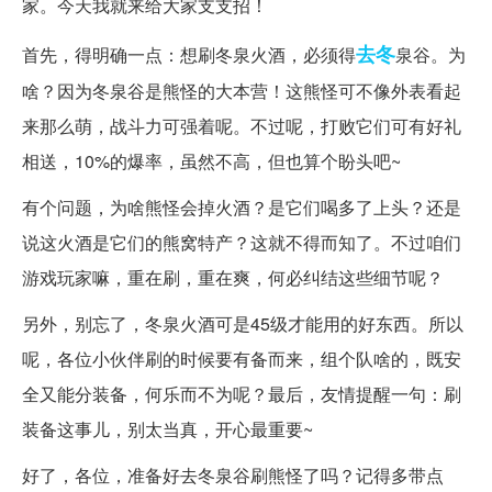
家。今天我就来给大家支支招！
去冬
首先，得明确一点：想刷冬泉火酒，必须得
泉谷。为
啥？因为冬泉谷是熊怪的大本营！这熊怪可不像外表看起
来那么萌，战斗力可强着呢。不过呢，打败它们可有好礼
相送，10%的爆率，虽然不高，但也算个盼头吧~
有个问题，为啥熊怪会掉火酒？是它们喝多了上头？还是
说这火酒是它们的熊窝特产？这就不得而知了。不过咱们
游戏玩家嘛，重在刷，重在爽，何必纠结这些细节呢？
另外，别忘了，冬泉火酒可是45级才能用的好东西。所以
呢，各位小伙伴刷的时候要有备而来，组个队啥的，既安
全又能分装备，何乐而不为呢？最后，友情提醒一句：刷
装备这事儿，别太当真，开心最重要~
好了，各位，准备好去冬泉谷刷熊怪了吗？记得多带点