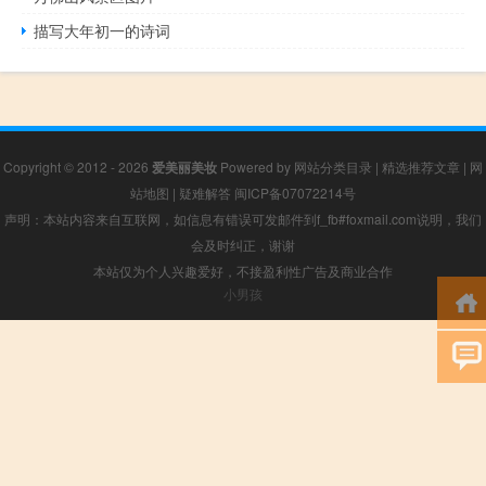
描写大年初一的诗词
Copyright © 2012 - 2026
爱美丽美妆
Powered by
网站分类目录
|
精选推荐文章
|
网
站地图
|
疑难解答
闽ICP备07072214号
声明：本站内容来自互联网，如信息有错误可发邮件到f_fb#foxmail.com说明，我们
会及时纠正，谢谢
本站仅为个人兴趣爱好，不接盈利性广告及商业合作
小男孩