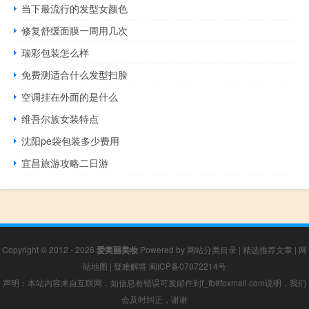
当下最流行的发型女颜色
修复舒缓面膜一周用几次
瑞彩包装怎么样
免费测适合什么发型扫脸
空调挂在外面的是什么
维吾尔族女装特点
沈阳pe袋包装多少费用
宜昌旅游攻略二日游
Copyright © 2012 - 2026
爱美丽美妆
Powered by
网站分类目录
|
精选推荐文章
|
网
站地图
|
疑难解答
闽ICP备07072214号
声明：本站内容来自互联网，如信息有错误可发邮件到f_fb#foxmail.com说明，我们
会及时纠正，谢谢