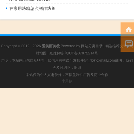
在家用烤箱怎么制作烤鱼
Copyright © 2012 - 2026
爱美丽美妆
Powered by
网站分类目录
|
精选推荐文章
|
网
站地图
|
疑难解答
闽ICP备07072214号
声明：本站内容来自互联网，如信息有错误可发邮件到f_fb#foxmail.com说明，我们
会及时纠正，谢谢
本站仅为个人兴趣爱好，不接盈利性广告及商业合作
小男孩