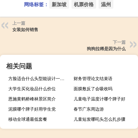
网络标签：
新加坡
机票价格
温州
上一篇
女装如何销售
下一篇
狗狗拉稀是因为什么
相关问题
方脸适合什么头型能设计一下吗
财务管理论文结束语
大学生买化妆品什么价位
面膜敷反了会吸收吗
恩施黄鹤桥峰林景区简介
儿童电子温度计哪个牌子好
泥膜哪个牌子好用学生党
春节广东周边游
移动全球通最低套餐
儿童短发哪吒头怎么扎步骤