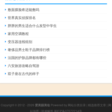
敷面膜脸疼还能敷吗
世界真实侦探排名
胖胖的男生适合什么发型中学生
家用空调教程
变压器连线组别
奢侈品男士鞋子品牌排行榜
法国的护肤品牌都有哪些
六安旅游攻略自驾游
双子座在古代的样子
Copyright © 2012 - 2026
爱美丽美妆
Powered by
网站分类目录
|
精选推荐文章
|
网
站地图
|
疑难解答
闽ICP备07072214号