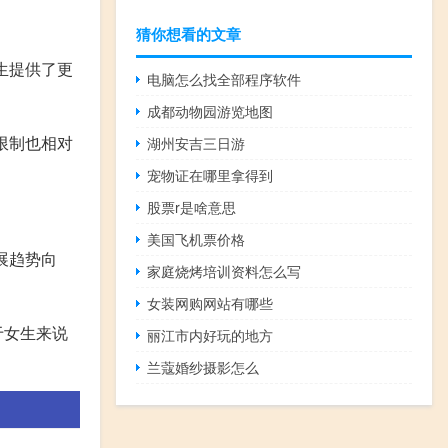
猜你想看的文章
生提供了更
电脑怎么找全部程序软件
成都动物园游览地图
限制也相对
湖州安吉三日游
宠物证在哪里拿得到
股票r是啥意思
美国飞机票价格
展趋势向
家庭烧烤培训资料怎么写
女装网购网站有哪些
于女生来说
丽江市内好玩的地方
兰蔻婚纱摄影怎么