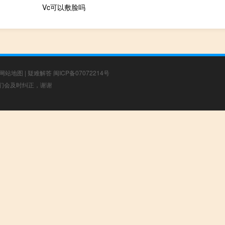
Vc可以敷脸吗
网站地图
|
疑难解答
闽ICP备07072214号
，我们会及时纠正，谢谢