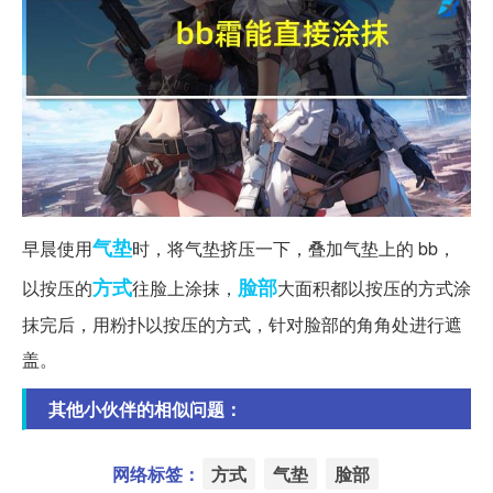
气垫
早晨使用
时，将气垫挤压一下，叠加气垫上的 bb，
方式
脸部
以按压的
往脸上涂抹，
大面积都以按压的方式涂
抹完后，用粉扑以按压的方式，针对脸部的角角处进行遮
盖。
其他小伙伴的相似问题：
网络标签：
方式
气垫
脸部