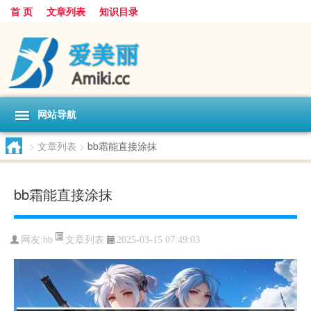
首 页
文章列表
知识目录
网站导航
>
文章列表
>
bb霜能直接涂抹
bb霜能直接涂抹
文章列表
网友:
bb
2025-03-15 07:49:03