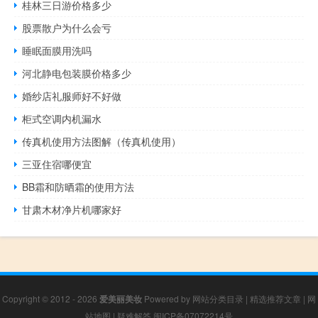
桂林三日游价格多少
股票散户为什么会亏
睡眠面膜用洗吗
河北静电包装膜价格多少
婚纱店礼服师好不好做
柜式空调内机漏水
传真机使用方法图解（传真机使用）
三亚住宿哪便宜
BB霜和防晒霜的使用方法
甘肃木材净片机哪家好
Copyright © 2012 - 2026
爱美丽美妆
Powered by
网站分类目录
|
精选推荐文章
|
网
站地图
|
疑难解答
闽ICP备07072214号