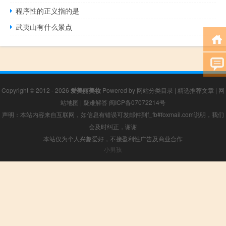
程序性的正义指的是
武夷山有什么景点
Copyright © 2012 - 2026
爱美丽美妆
Powered by
网站分类目录
|
精选推荐文章
|
网
站地图
|
疑难解答
闽ICP备07072214号
声明：本站内容来自互联网，如信息有错误可发邮件到f_fb#foxmail.com说明，我们
会及时纠正，谢谢
本站仅为个人兴趣爱好，不接盈利性广告及商业合作
小男孩